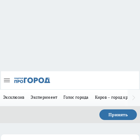
Эксклюзив
Эксперимент
Голос города
Киров – город красив
Принять