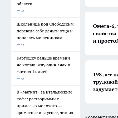
области
07:40
Школьница под Слободским
Омега-6,
перевела себе деньги отца и
свойства
попалась мошенникам
и просто
07:32
Картошку раньше времени
не копаю: жду один знак и
считаю 14 дней
198 лет н
07:30
трудовой
задумает
В «Магнит» за итальянским
кофе: растворимый с
примесью молотого —
ароматнее и вкуснее, чем из
Комментарии н