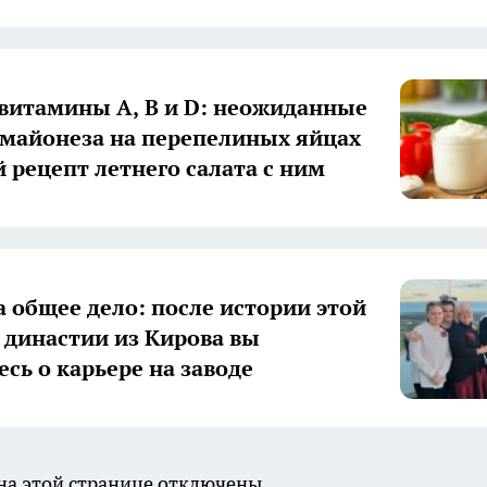
 витамины А, В и D: неожиданные
 майонеза на перепелиных яйцах
й рецепт летнего салата с ним
а общее дело: после истории этой
 династии из Кирова вы
есь о карьере на заводе
а этой странице отключены.