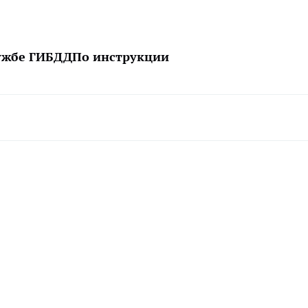
лужбе ГИБДД
По инструкции