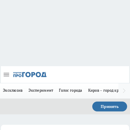
Эксклюзив
Эксперимент
Голос города
Киров – город красив
Принять