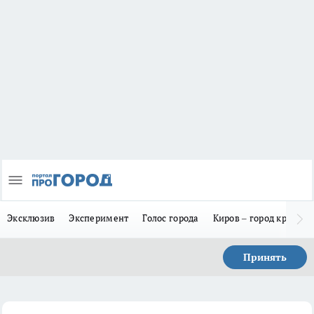
Эксклюзив
Эксперимент
Голос города
Киров – город красив
Принять