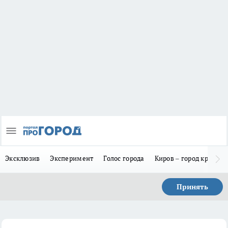
Эксклюзив
Эксперимент
Голос города
Киров – город красив
Принять