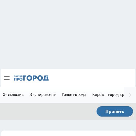
Эксклюзив
Эксперимент
Голос города
Киров – город красив
Принять