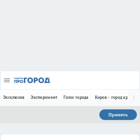
Эксклюзив
Эксперимент
Голос города
Киров – город красив
Принять