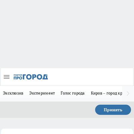
Эксклюзив
Эксперимент
Голос города
Киров – город красив
Принять