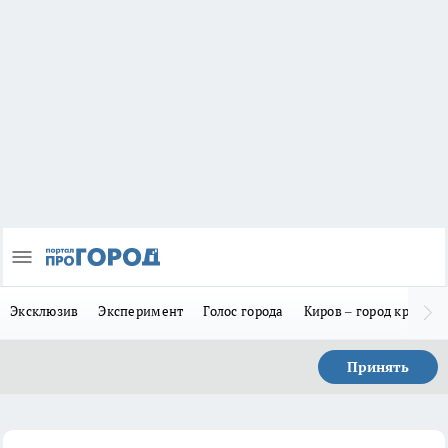
Эксклюзив
Эксперимент
Голос города
Киров – город красив
Принять