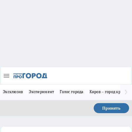
Эксклюзив
Эксперимент
Голос города
Киров – город красив
Принять