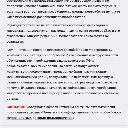
соответствии с законодательством РФ об авторском праве и не
подлежит использованию кем-либо в какой бы то ни было форме, в
том числе воспроизведению, распространению, переработке не иначе
как с письменного разрешения правообладателя.
Редакция портала не несет ответственности за комментарии и
материалы пользователей, размещенные на сайте progorod43.ru и его
субдоменах. Мнение редакции и пользователей сайта может не
совпадать.
Администрация портала оставляет за собой право модерировать
комментарии, исходя из соображений сохранения конструктивности
обсуждения тем и соблюдения законодательства РФ и
рекомендательных технологий. На сайте не допускаются
комментарии, содержащие нецензурную брань, разжигающие
межнациональную рознь, возбуждающие ненависть или вражду, а
равно унижение человеческого достоинства, размещение ссылок не
по теме. IP-адреса пользователей, не соблюдающих эти требования,
могут быть переданы по запросу в надзорные и правоохранительные
органы.
Внимание!
Совершая любые действия на сайте, вы автоматически
принимаете условия «
Политики конфиденциальности и обработки
персональных данных пользователей
»