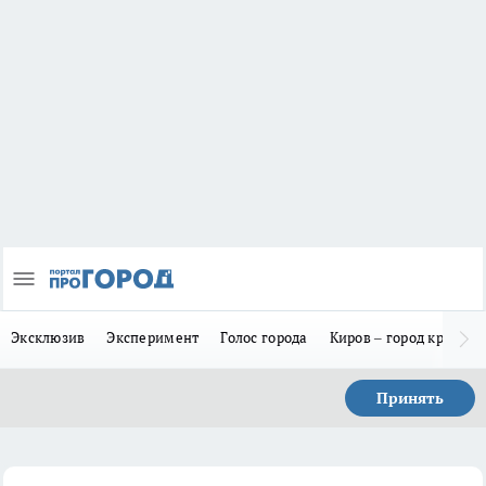
Эксклюзив
Эксперимент
Голос города
Киров – город красив
Принять