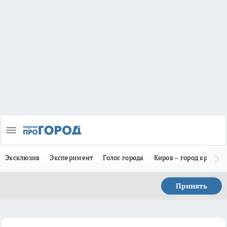
Эксклюзив
Эксперимент
Голос города
Киров – город красив
Принять