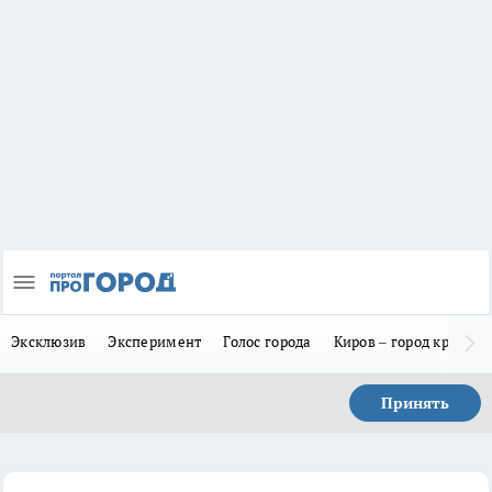
Эксклюзив
Эксперимент
Голос города
Киров – город красив
Принять