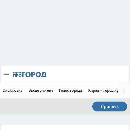
Эксклюзив
Эксперимент
Голос города
Киров – город красив
Принять