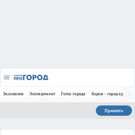
Эксклюзив
Эксперимент
Голос города
Киров – город красив
Принять