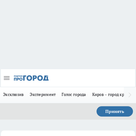
Эксклюзив
Эксперимент
Голос города
Киров – город красив
Принять