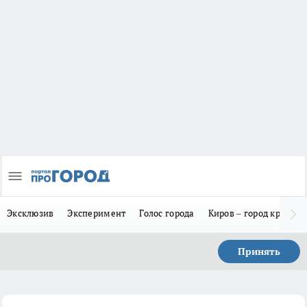
Эксклюзив
Эксперимент
Голос города
Киров – город красив
Принять