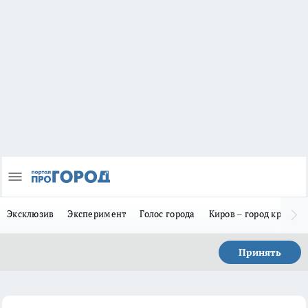
Эксклюзив
Эксперимент
Голос города
Киров – город красив
Принять