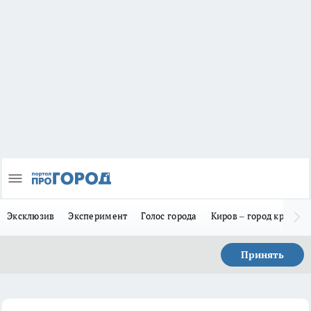
Эксклюзив
Эксперимент
Голос города
Киров – город красив
Принять