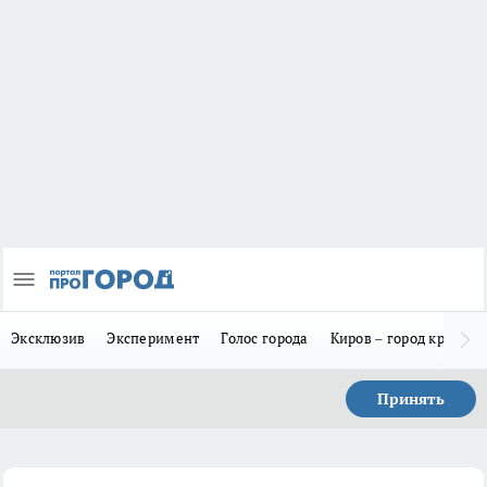
Эксклюзив
Эксперимент
Голос города
Киров – город красив
Принять