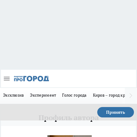
Эксклюзив
Эксперимент
Голос города
Киров – город красив
Принять
Профиль автора