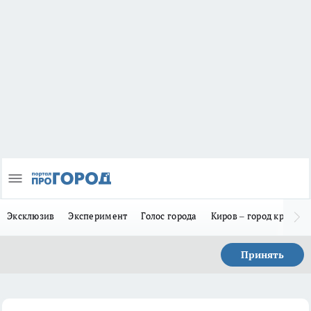
Эксклюзив
Эксперимент
Голос города
Киров – город красив
Принять