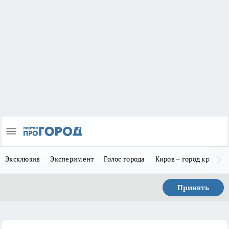
Эксклюзив
Эксперимент
Голос города
Киров – город красив
Принять