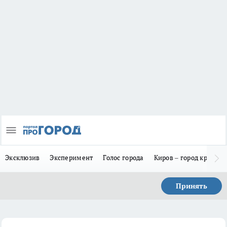
Эксклюзив
Эксперимент
Голос города
Киров – город красив
Принять