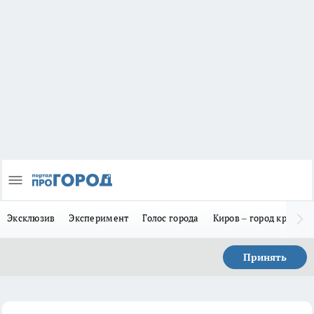
Эксклюзив
Эксперимент
Голос города
Киров – город красив
Принять