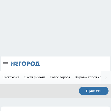
Эксклюзив
Эксперимент
Голос города
Киров – город красив
Принять