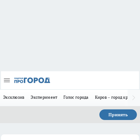
Эксклюзив
Эксперимент
Голос города
Киров – город красив
Принять