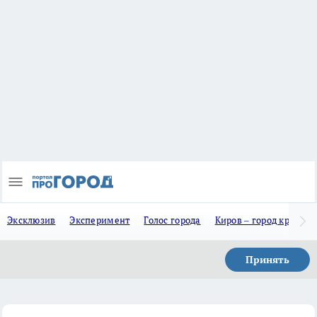
Эксклюзив
Эксперимент
Голос города
Киров – город красив
Принять