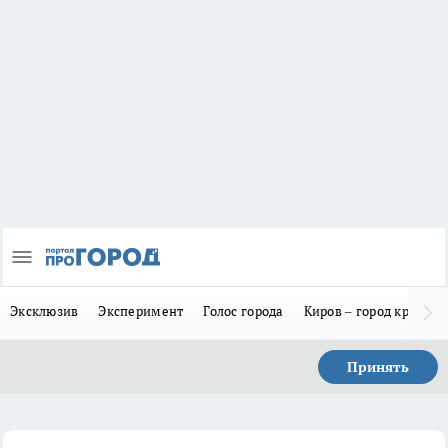
Эксклюзив
Эксперимент
Голос города
Киров – город красив
Принять