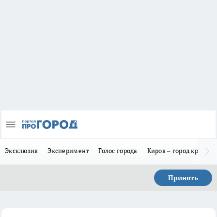
Эксклюзив
Эксперимент
Голос города
Киров – город красив
Принять