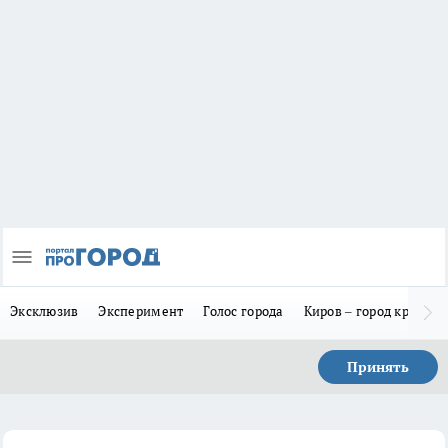
Эксклюзив
Эксперимент
Голос города
Киров – город красив
Принять