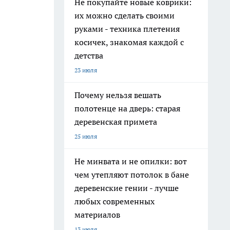
Не покупайте новые коврики:
их можно сделать своими
руками - техника плетения
косичек, знакомая каждой с
детства
23 июля
Почему нельзя вешать
полотенце на дверь: старая
деревенская примета
25 июля
Не минвата и не опилки: вот
чем утепляют потолок в бане
деревенские гении - лучше
любых современных
материалов
13 июля