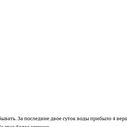
бывать. За последние двое суток воды прибыло 4 вер
а свае более аршина.