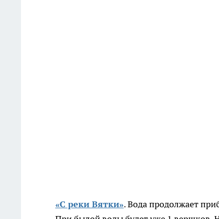
«С реки Вятки»
. Вода продолжает при
При былой воды будет уже 1 вершков. Н