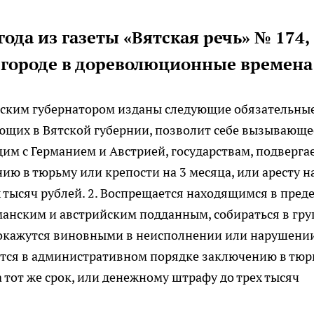
года из газеты «Вятская речь» № 174,
 городе в дореволюционные времена
тским губернатором изданы следующие обязательны
ающих в Вятской губернии, позволит себе вызывающе
м с Германием и Австрией, государствам, подверга
ю в тюрьму или крепости на 3 месяца, или аресту на
 тысяч рублей. 2. Воспрещается находящимся в пред
анским и австрийским подданным, собираться в гру
кои окажутся виновными в неисполнении или нарушени
тся в административном порядке заключению в тюр
а тот же срок, или денежному штрафу до трех тысяч