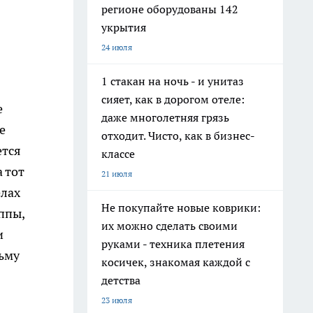
регионе оборудованы 142
укрытия
24 июля
1 стакан на ночь - и унитаз
сияет, как в дорогом отеле:
е
даже многолетняя грязь
е
отходит. Чисто, как в бизнес-
ется
классе
 тот
21 июля
елах
Не покупайте новые коврики:
ппы,
их можно сделать своими
и
руками - техника плетения
ьму
косичек, знакомая каждой с
детства
23 июля