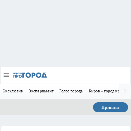
Эксклюзив
Эксперимент
Голос города
Киров – город красив
Принять