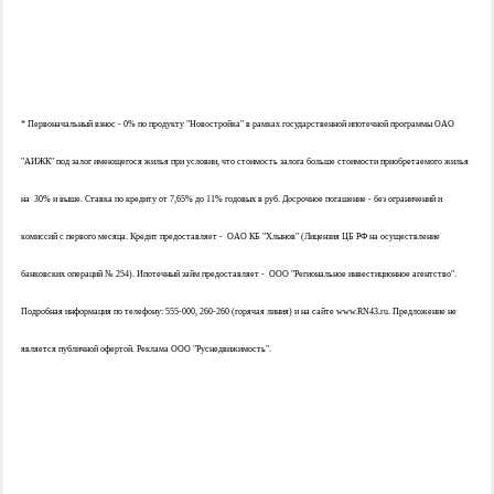
* Первоначальный взнос - 0% по продукту "Новостройка" в рамках государственной ипотечной программы ОАО
"АИЖК" под залог имеющегося жилья при условии, что стоимость залога больше стоимости приобретаемого жилья
на 30% и выше. Ставка по кредиту от 7,65% до 11% годовых в руб. Досрочное погашение - без ограничений и
комиссий с первого месяца. Кредит предоставляет - ОАО КБ "Хлынов" (Лицензия ЦБ РФ на осуществление
банковских операций № 254). Ипотечный займ предоставляет - ООО "Региональное инвестиционное агентство".
Подробная информация по телефону: 555-000, 260-260 (горячая линия) и на сайте www.RN43.ru. Предложение не
является публичной офертой. Реклама ООО "Руснедвижимость".