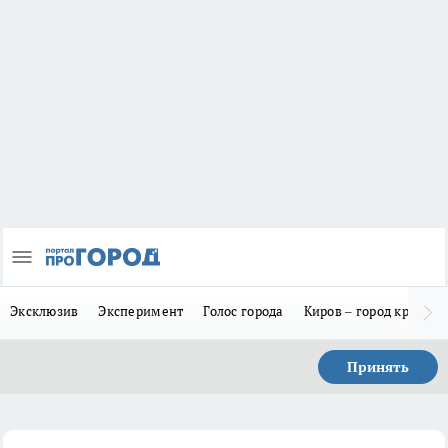
Эксклюзив
Эксперимент
Голос города
Киров – город красив
Принять