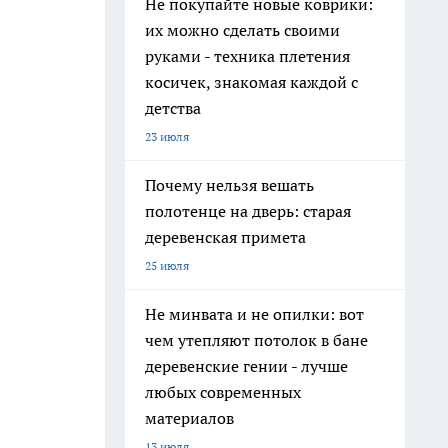
Не покупайте новые коврики:
их можно сделать своими
руками - техника плетения
косичек, знакомая каждой с
детства
23 июля
Почему нельзя вешать
полотенце на дверь: старая
деревенская примета
25 июля
Не минвата и не опилки: вот
чем утепляют потолок в бане
деревенские гении - лучше
любых современных
материалов
13 июля