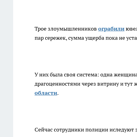
Трое злоумышленников
ограбили
ювел
пар сережек, сумма ущерба пока не уст
У них была своя система: одна женщин
драгоценностями через витрину и тут же
области
.
Сейчас сотрудники полиции иследуют 