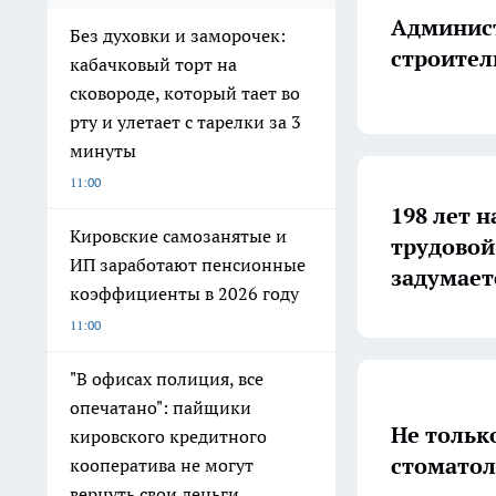
Админист
Без духовки и заморочек:
строител
кабачковый торт на
сковороде, который тает во
рту и улетает с тарелки за 3
минуты
11:00
198 лет н
Кировские самозанятые и
трудовой
ИП заработают пенсионные
задумает
коэффициенты в 2026 году
11:00
"В офисах полиция, все
опечатано": пайщики
Не тольк
кировского кредитного
стоматол
кооператива не могут
вернуть свои деньги