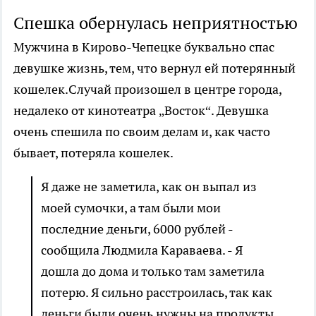
Спешка обернулась неприятностью
Мужчина в Кирово-Чепецке буквально спас
девушке жизнь, тем, что вернул ей потерянный
кошелек.
С
лучай произошел в центре города,
недалеко от кинотеатра „Восток“. Девушка
очень спешила по своим делам и, как часто
бывает, потеряла кошелек.
Я даже не заметила, как он выпал из
моей сумочк
и
, а там были
мои
последние деньги,
6000 рублей
-
сообщила Людмила Караваева. - Я
дошла до дома и только там заметила
потерю
.
Я сильно
расстроилась, так как
деньги были очень нужны
на продукты