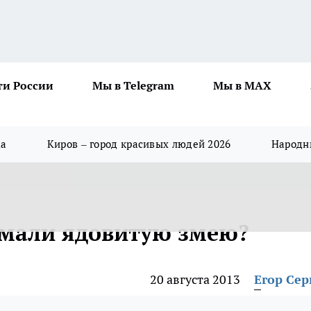
ти России
Мы в Telegram
Мы в MAX
да
Киров – город красивых людей 2026
Народны
ймали ядовитую змею?
20 августа 2013
Егор Сер