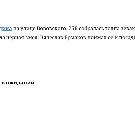
адика
на улице Воровского, 75Б собралась толпа зевак
зла черная змея. Вячеслав Ермаков поймал ее и посад
а в ожидании
.