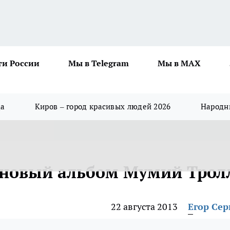
ти России
Мы в Telegram
Мы в MAX
да
Киров – город красивых людей 2026
Народны
 новый альбом Мумий Трол
22 августа 2013
Егор Сер