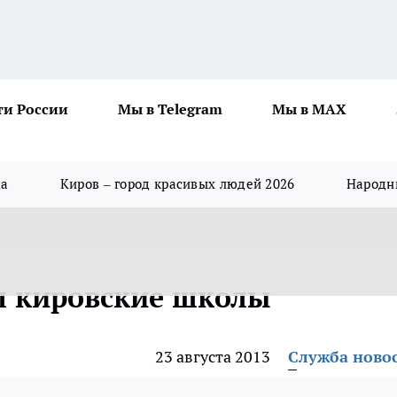
ти России
Мы в Telegram
Мы в MAX
да
Киров – город красивых людей 2026
Народны
л кировские школы
23 августа 2013
Служба ново