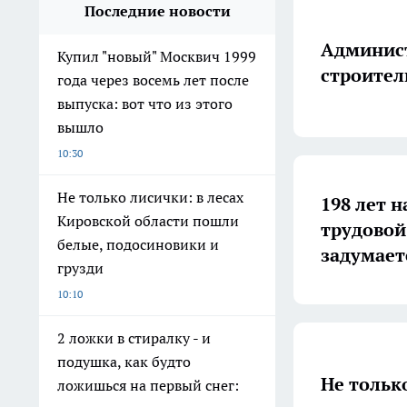
Последние новости
Админист
Купил "новый" Москвич 1999
строител
года через восемь лет после
выпуска: вот что из этого
вышло
10:30
Не только лисички: в лесах
198 лет н
Кировской области пошли
трудовой
белые, подосиновики и
задумает
грузди
10:10
2 ложки в стиралку - и
подушка, как будто
Не тольк
ложишься на первый снег: