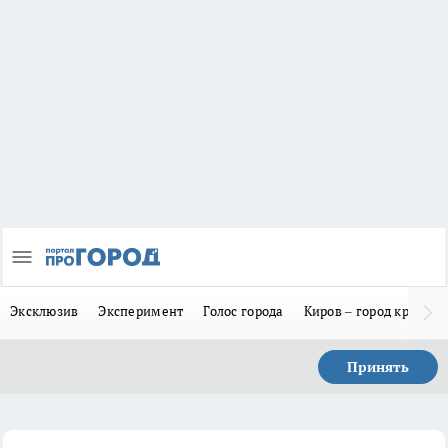
Эксклюзив
Эксперимент
Голос города
Киров – город красив
Принять