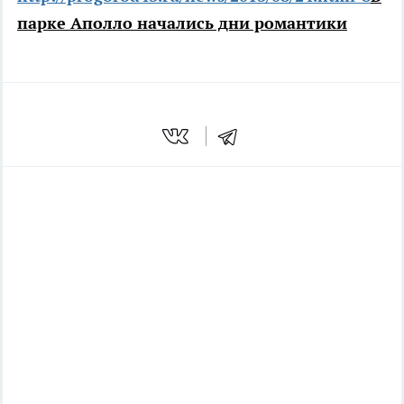
парке Аполло начались дни романтики