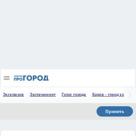
Эксклюзив
Эксперимент
Голос города
Киров – город красив
Принять