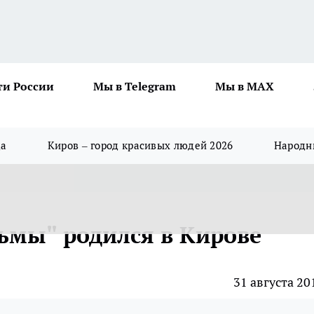
ти России
Мы в Telegram
Мы в MAX
да
Киров – город красивых людей 2026
Народны
тьмы" родился в Кирове
31 августа 20