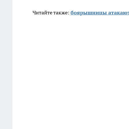
Читайте также:
боярышницы атакают