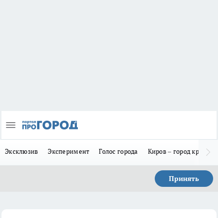
Эксклюзив
Эксперимент
Голос города
Киров – город красив
Принять