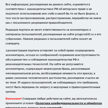
Вся информация, размещенная на данном сайте, охраняется в
соответствии с законодательством РФ об авторском праве и не
подлежит использованию кем-либо в какой бы то ни было форме, в
том числе воспроизведению, распространению, переработке не иначе
как с письменного разрешения правообладателя.
Редакция портала не несет ответственности за комментарии и
материалы пользователей, размещенные на сайте progorod43.ru и его
субдоменах. Мнение редакции и пользователей сайта может не
совпадать.
Администрация портала оставляет за собой право модерировать
комментарии, исходя из соображений сохранения конструктивности
обсуждения тем и соблюдения законодательства РФ и
рекомендательных технологий. На сайте не допускаются
комментарии, содержащие нецензурную брань, разжигающие
межнациональную рознь, возбуждающие ненависть или вражду, а
равно унижение человеческого достоинства, размещение ссылок не
по теме. IP-адреса пользователей, не соблюдающих эти требования,
могут быть переданы по запросу в надзорные и правоохранительные
органы.
Внимание!
Совершая любые действия на сайте, вы автоматически
принимаете условия «
Политики конфиденциальности и обработки
персональных данных пользователей
»