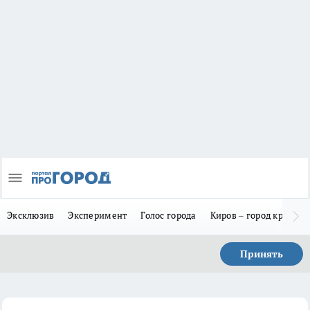
Эксклюзив
Эксперимент
Голос города
Киров – город красив
Принять