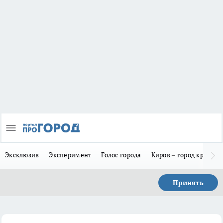
Эксклюзив
Эксперимент
Голос города
Киров – город красив
Принять