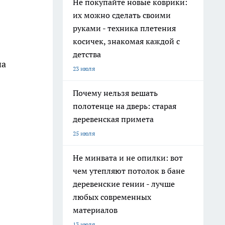
Не покупайте новые коврики:
их можно сделать своими
руками - техника плетения
косичек, знакомая каждой с
детства
на
23 июля
Почему нельзя вешать
полотенце на дверь: старая
деревенская примета
25 июля
Не минвата и не опилки: вот
чем утепляют потолок в бане
деревенские гении - лучше
любых современных
материалов
13 июля