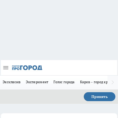
Эксклюзив
Эксперимент
Голос города
Киров – город красив
Принять