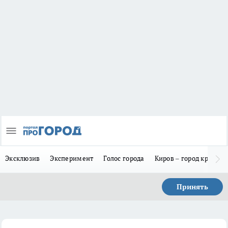
Эксклюзив
Эксперимент
Голос города
Киров – город красив
Принять