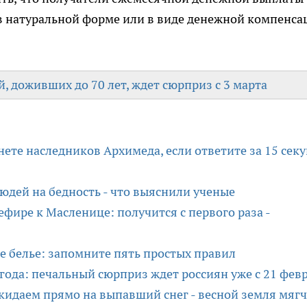
 в натуральной форме или в виде денежной компенса
, доживших до 70 лет, ждет сюрприз с 3 марта
ете наследников Архимеда, если ответите за 15 секу
юдей на бедность - что выяснили ученые
фире к Масленице: получится с первого раза -
е белье: запомните пять простых правил
года: печальный сюрприз ждет россиян уже с 21 фев
 кидаем прямо на выпавший снег - весной земля мягч