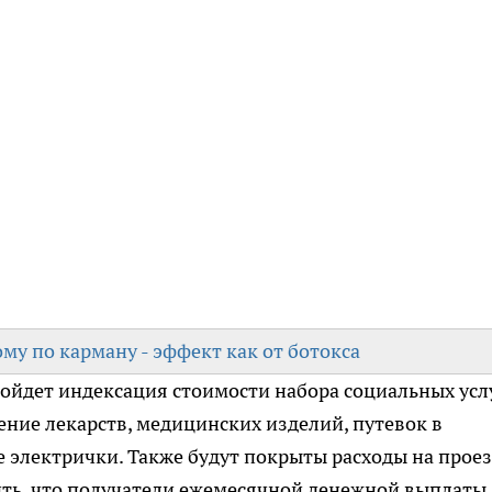
му по карману - эффект как от ботокса
йдет индексация стоимости набора социальных услу
ение лекарств, медицинских изделий, путевок в
 электрички. Также будут покрыты расходы на проез
ить, что получатели ежемесячной денежной выплаты